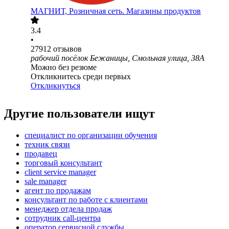
МАГНИТ, Розничная сеть. Магазины продуктов
3.4
•
27912
отзывов
рабочий посёлок Бежаницы, Смольная улица, 38А
Можно без резюме
Откликнитесь среди первых
Откликнуться
Другие пользователи ищут
специалист по организации обучения
техник связи
продавец
торговый консультант
client service manager
sale manager
агент по продажам
консультант по работе с клиентами
менеджер отдела продаж
сотрудник call-центра
оператор сервисной службы