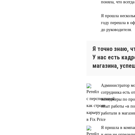
поняла, что всегд
Я прошла нескольк
году перешла в оф
до руководителя.
Я точно знаю, 
У нас есть кад
магазина, успе
Администратор мо
сотрудника есть о
менеджеры по прод
опыт работы «в п
работали в магази
Я пришла в компа
и еще не определи