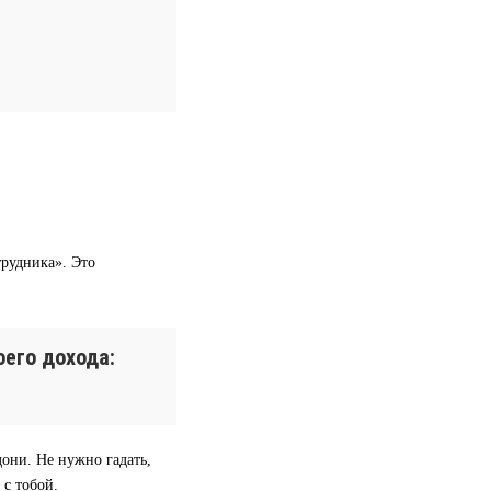
трудника». Это
его дохода:
дони. Не нужно гадать,
 с тобой.