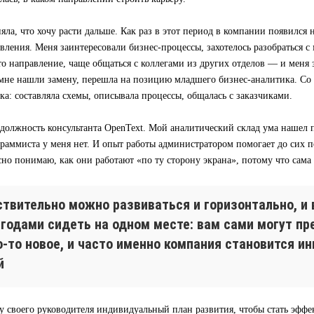
яла, что хочу расти дальше. Как раз в этот период в компании появился
вления. Меня заинтересовали бизнес-процессы, захотелось разобраться с 
то направление, чаще общаться с коллегами из других отделов — и меня
а мне нашли замену, перешла на позицию младшего бизнес-аналитика. Со
ка: составляла схемы, описывала процессы, общалась с заказчиками.
 должность консультанта OpenText. Мой аналитический склад ума нашел 
раммиста у меня нет. И опыт работы администратором помогает до сих по
сно понимаю, как они работают «по ту сторону экрана», потому что сама
ствительно можно развиваться и горизонтально, и 
 годами сидеть на одном месте: вам сами могут п
о-то новое, и часто именно компания становится и
й
у своего руководителя индивидуальный план развития, чтобы стать эфф