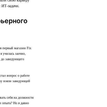
нали свою карьеру
и ИТ-задачи.
рьерного
я первый магазин Fix
я училась заочно,
е до заведующего
стал вопрос о работе
азу взяли заведующей
вать себя на должности
и опыта? Но я давно