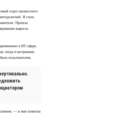
 новый отдел процессного
методологией. Я стала
 заметили. Прошла
 временем выросла
применение в ИТ-сфере,
р: когда я настраиваю
 была пользователем.
вертикально.
редложить
нициатором
ективнее, — и мне помогли