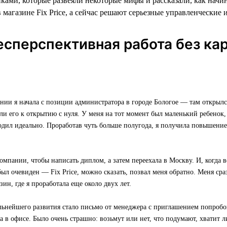
ками, которые развеяли некоторые мифы и рассказали, как начи
 магазине Fix Price, а сейчас решают серьезные управленческие 
есперспективная работа без ка
нии я начала с позиции администратора в городе Бологое — там открылс
или его к открытию с нуля. У меня на тот момент был маленький ребенок, 
одил идеально. Проработав чуть больше полугода, я получила повышени
омпании, чтобы написать диплом, а затем переехала в Москву. И, когда в
был очевиден — Fix Price, можно сказать, позвал меня обратно. Меня ср
зин, где я проработала еще около двух лет.
льнейшего развития стало письмо от менеджера с приглашением попробо
 в офисе. Было очень страшно: возьмут или нет, что подумают, хватит л