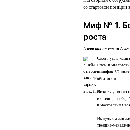
Поговорили с сотрудни
со стартовой позиции в
Миф № 1. Б
роста
А вот как на самом деле:
Свой путь в компа
Price, и мы готов
и график 2/2 подх
магазином.
Позже я ушла из к
в столице, выбор 
в московский мага
Импульсом для да
тренинг-менеджера