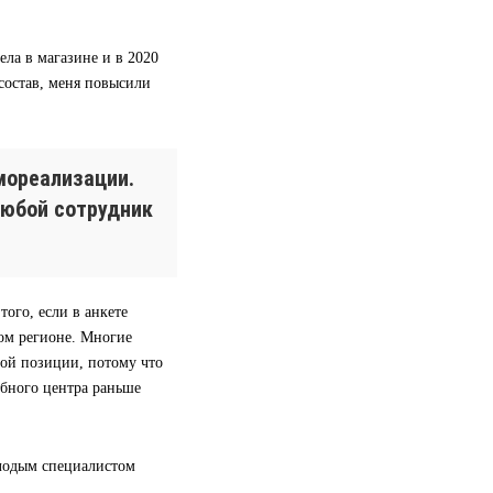
ела в магазине и в 2020
 состав, меня повысили
мореализации.
любой сотрудник
ого, если в анкете
гом регионе. Многие
вой позиции, потому что
ебного центра раньше
олодым специалистом