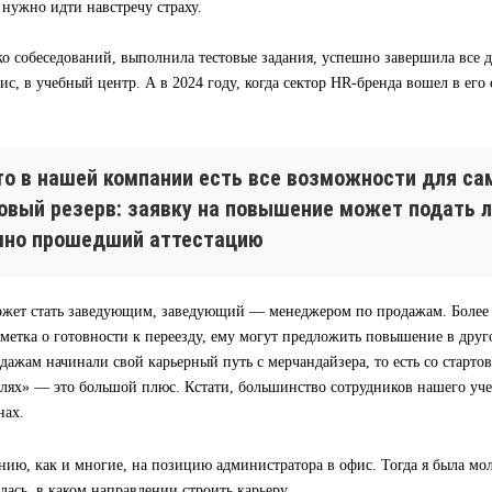
а нужно идти навстречу страху.
о собеседований, выполнила тестовые задания, успешно завершила все д
ис, в учебный центр. А в 2024 году, когда сектор HR-бренда вошел в его
что в нашей компании есть все возможности для са
ровый резерв: заявку на повышение может подать 
шно прошедший аттестацию
жет стать заведующим, заведующий — менеджером по продажам. Более т
тметка о готовности к переезду, ему могут предложить повышение в дру
ажам начинали свой карьерный путь с мерчандайзера, то есть со старто
олях» — это большой плюс. Кстати, большинство сотрудников нашего уч
нах.
нию, как и многие, на позицию администратора в офис. Тогда я была м
лась, в каком направлении строить карьеру.