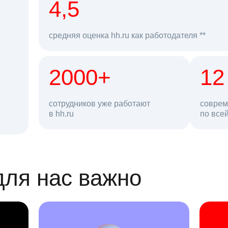
рд
4,5
средняя оценка hh.ru как работодателя **
2000+
68 млн
12
сотрудников уже работают
соврем
в hh.ru
резюме в базе
по все
ансии
для нас важно