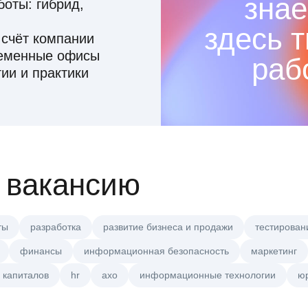
знае
оты: гибрид,
здесь 
 счёт компании
ременные офисы
раб
ии и практики
 вакансию
ты
разработка
развитие бизнеса и продажи
тестирован
финансы
информационная безопасность
маркетинг
 капиталов
hr
axo
информационные технологии
ю