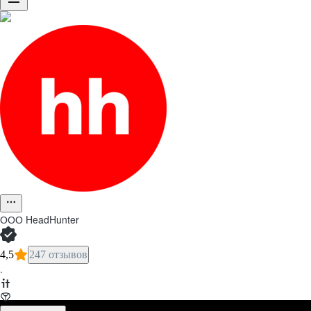
ООО
HeadHunter
4,5
247 отзывов
·