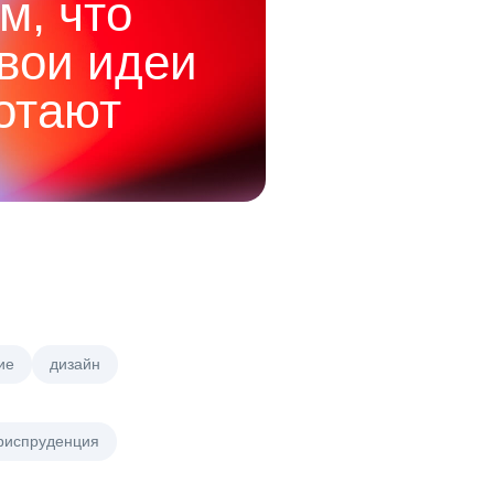
м, что
твои идеи
отают
ие
дизайн
риспруденция