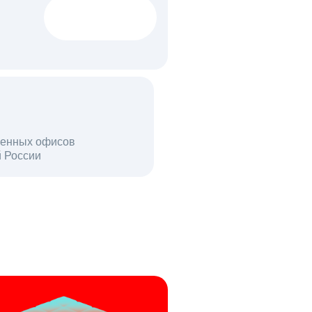
1522 тыс
вакансий
18 млн
енных офисов
й России
пользователей в день