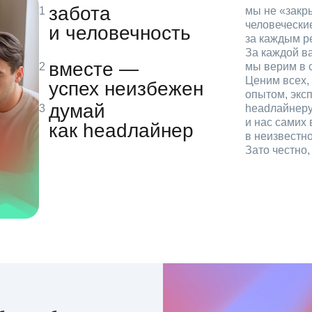
забота
мы не «зак
человечески
и человечность
за каждым р
За каждой в
вместе —
мы верим в с
Ценим всех, 
успех неизбежен
опытом, эксп
думай
headлайнеру
и нас самих 
как headлайнер
в неизвестн
Зато честно