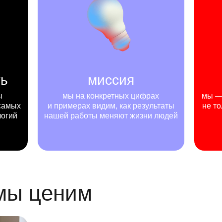
ть
миссия
ы
мы на конкретных цифрах
мы — 
самых
и примерах видим, как результаты
не то
логий
нашей работы меняют жизни людей
 мы ценим