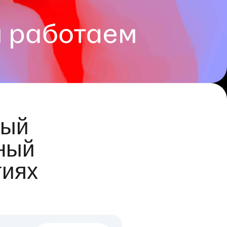
ый
ный
гиях