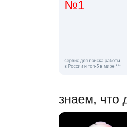
№1
1 мл
сервис для поиска работы
в России и топ-5 в мире ***
откликов на вак
знаем, что 