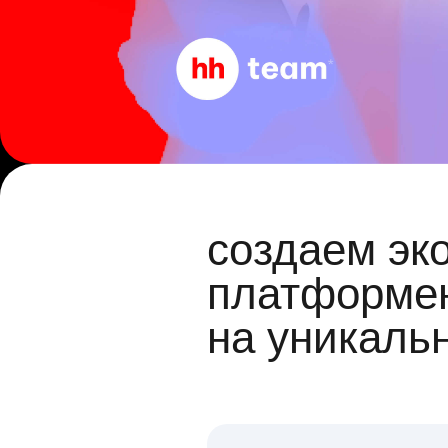
создаем эк
платформен
на уникаль