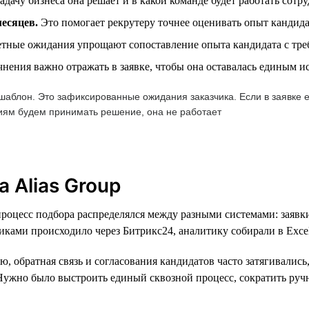
адачу бизнеса она решает и в какой команде будет работать сотр
месяцев.
Это помогает рекрутеру точнее оценивать опыт кандида
тные ожидания упрощают сопоставление опыта кандидата с тре
чнения важно отражать в заявке, чтобы она оставалась единым 
аблон. Это зафиксированные ожидания заказчика. Если в заявке ес
риям будем принимать решение, она не работает
 Alias Group
процесс подбора распределялся между разными системами: заявк
чиками происходило через Битрикс24, аналитику собирали в Excel
ю, обратная связь и согласования кандидатов часто затягивались
. Нужно было выстроить единый сквозной процесс, сократить руч