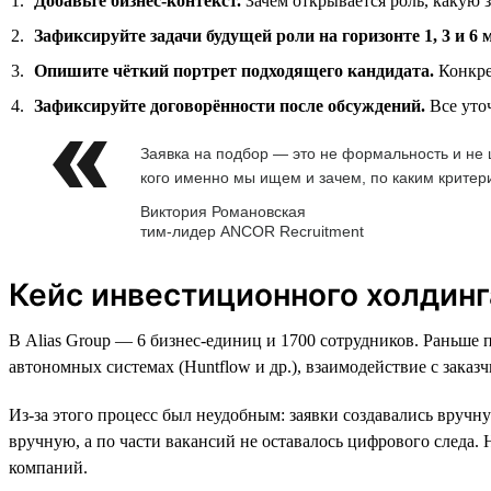
Добавьте бизнес-контекст.
Зачем открывается роль, какую з
Зафиксируйте задачи будущей роли на горизонте 1, 3 и 6 
Опишите чёткий портрет подходящего кандидата.
Конкре
Зафиксируйте договорённости после обсуждений.
Все уто
Заявка на подбор — это не формальность и не ш
кого именно мы ищем и зачем, по каким крите
Виктория Романовская
тим-лидер ANCOR Recruitment
Кейс инвестиционного холдинга
В Alias Group — 6 бизнес-единиц и 1700 сотрудников. Раньше 
автономных системах (Huntflow и др.), взаимодействие с заказ
Из-за этого процесс был неудобным: заявки создавались вручну
вручную, а по части вакансий не оставалось цифрового следа
компаний.