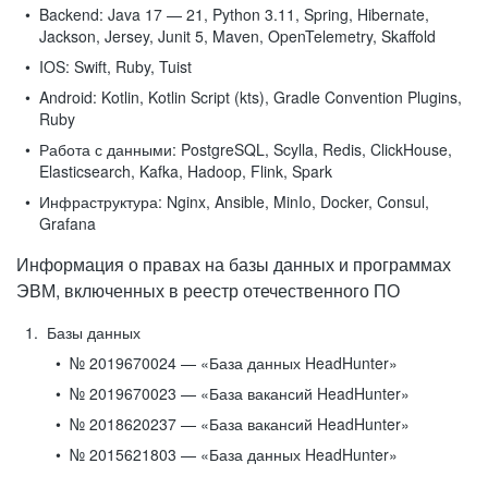
Backend:
Java 17 — 21, Python 3.11, Spring, Hibernate,
Jackson, Jersey, Junit 5, Maven, OpenTelemetry, Skaffold
IOS:
Swift, Ruby, Tuist
Android:
Kotlin, Kotlin Script (kts), Gradle Convention Plugins,
Ruby
Работа с данными:
PostgreSQL, Scylla, Redis, ClickHouse,
Elasticsearch, Kafka, Hadoop, Flink, Spark
Инфраструктура:
Nginx, Ansible, MinIo, Docker, Consul,
Grafana
Информация о правах на базы данных и программах
ЭВМ, включенных в реестр отечественного ПО
Базы данных
№ 2019670024 — «База данных HeadHunter»
№ 2019670023 — «База вакансий HeadHunter»
№ 2018620237 — «База вакансий HeadHunter»
№ 2015621803 — «База данных HeadHunter»