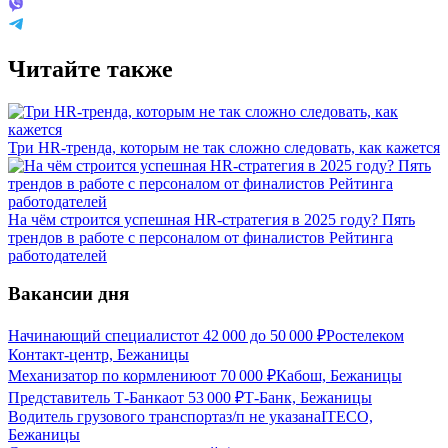
Читайте также
Три HR-тренда, которым не так сложно следовать, как кажется
На чём строится успешная HR-стратегия в 2025 году? Пять
трендов в работе с персоналом от финалистов Рейтинга
работодателей
Вакансии дня
Начинающий специалист
от
42 000
до
50 000
₽
Ростелеком
Контакт-центр, Бежаницы
Механизатор по кормлению
от
70 000
₽
Кабош, Бежаницы
Представитель Т-Банка
от
53 000
₽
Т-Банк, Бежаницы
Водитель грузового транспорта
з/п не указана
ITECO,
Бежаницы