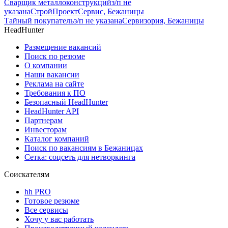
Сварщик металлоконструкций
з/п не
указана
СтройПроектСервис, Бежаницы
Тайный покупатель
з/п не указана
Сервизория, Бежаницы
HeadHunter
Размещение вакансий
Поиск по резюме
О компании
Наши вакансии
Реклама на сайте
Требования к ПО
Безопасный HeadHunter
HeadHunter API
Партнерам
Инвесторам
Каталог компаний
Поиск по вакансиям в Бежаницах
Сетка: соцсеть для нетворкинга
Соискателям
hh PRO
Готовое резюме
Все сервисы
Хочу у вас работать